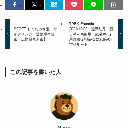
TREK Emonda
SCOTT しまなみ海道 サ
2021/10/08 通勤往路 西
イクリング【愛媛県今治
宮浜～南船場 臨港線-出
市・広島県尾道市】
屋敷線-2号線-なにわ筋-御
堂筋ルート
この記事を書いた人
Nario