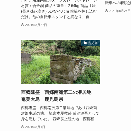
バイク用屋内屋外ヌークガレージストレージ
転車への着脱は
材質：合金鋼 商品の重量：2.64kg 商品寸法
(長さx幅x高さ):61×5×40 cm 前輪を押し込む
2021年8月24日
だけ。他の自転車スタンドと異なり、自...
2021年8月27日
鹿児島
西郷隆盛 西郷南洲第二の潜居地
奄美大島 鹿児島県
西郷隆盛 西郷南洲第二潜居地であり西郷菊
次郎生誕の地。 龍家本屋敷跡 菊池源吾として
身を隠していた。 西郷翁上陸の地 西郷松
2021年8月1日