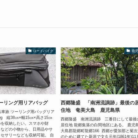
ロードバイク
鹿
ツーリング用リアバッグ
西郷隆盛 「南洲流謫跡」最後の
住地 奄美大島 鹿児島県
e] 自転車旅 ツーリング用バッグリア
0g 縦38㎝×幅15㎝×高さ15㎝
西郷隆盛 南洲流謫跡 三番目にして最後
のを収納したい。スマホや財
居住地 龍郷集落の白間地区にある。 鹿児
トなどの小物から、日用品やサ
大島郡龍郷町龍郷166 西郷が愛加那と菊
セサリーなども収納可能。 自
のために建てた新居で文久元年(1861年)11